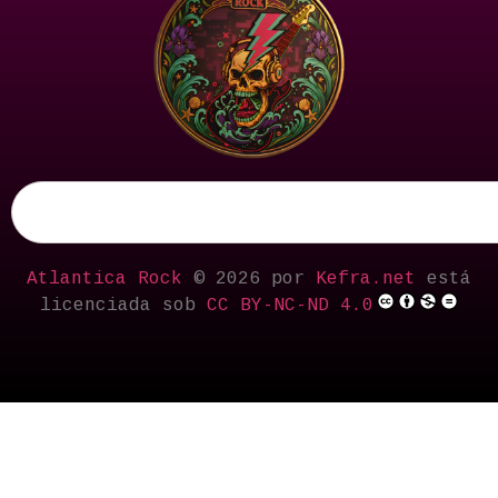
Atlantica Rock
© 2026 por
Kefra.net
está
licenciada sob
CC BY-NC-ND 4.0