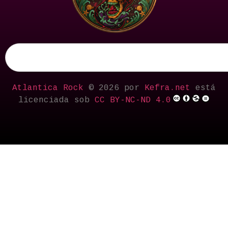
Atlantica Rock
© 2026 por
Kefra.net
está
licenciada sob
CC BY-NC-ND 4.0