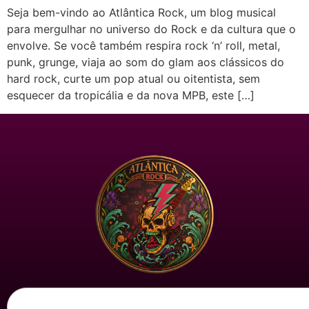
Seja bem-vindo ao Atlântica Rock, um blog musical
para mergulhar no universo do Rock e da cultura que o
envolve. Se você também respira rock ‘n’ roll, metal,
punk, grunge, viaja ao som do glam aos clássicos do
hard rock, curte um pop atual ou oitentista, sem
esquecer da tropicália e da nova MPB, este […]