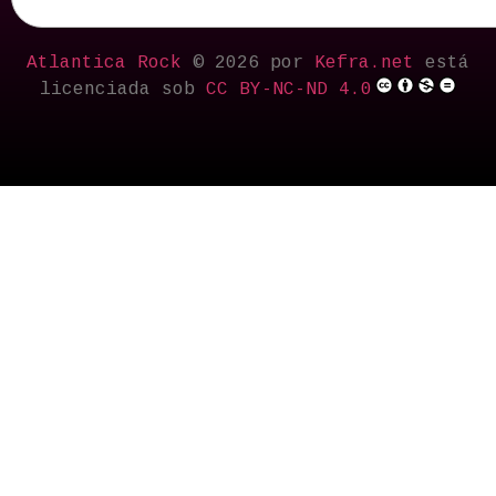
Atlantica Rock
© 2026 por
Kefra.net
está
licenciada sob
CC BY-NC-ND 4.0