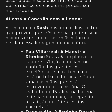
escondidos. É só a base nua e crua, e a
performance de cada uma precisa ser
monstruosa.
Aí está a Conexão com a Lenda:
Assim como o
Rush
nos primórdios – o trio
que provou que três pessoas podem soar
maiores que cinco –, as irmãs Villarreal
herdam essa linhagem de excelência.
Pau Villarreal: A Maestria
Rítmica:
Seus
fills
explosivos e
sua precisão já a colocam no
panteão dos grandes. A
excelência técnica feminina
está no futuro do rock, e Pau é
uma das mãos que está
escrevendo essa história. O
trabalho de Paulina na bateria
é de cair o queixo, carregando
a tradição dos “deuses das
baquetas”.
Dany e Ale: A Espinha Dorsal: